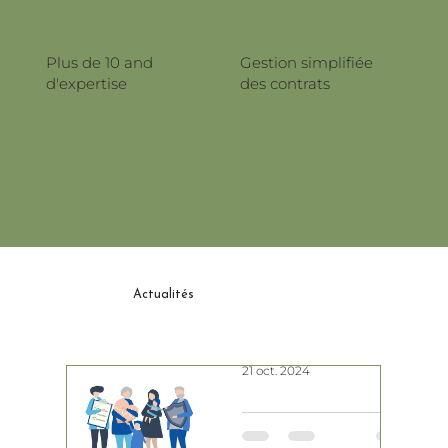
Plus de 10 and
Gestion simplifiée
d'expertise
des contrats
Actualités
21 oct. 2024
Votre